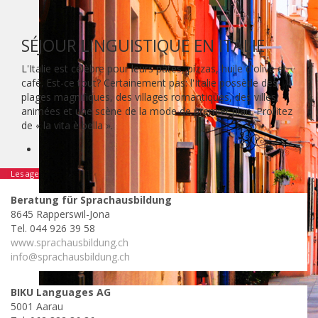
SÉJOUR LINGUISTIQUE EN ITALIE
L'Italie est célèbre pour leurs pâtes, pizzas, huile d'olive et
café. Est-ce tout? Certainement pas: l'Italie possède des
plages magnifiques, des villages romantiques, des villes
animées et une scène de la mode de premier plan. Profitez
de « la vita è bella ».
Les agences suivants se spécialisent dans ce pays:
Beratung für Sprachausbildung
8645 Rapperswil-Jona
Tel. 044 926 39 58
www.sprachausbildung.ch
info@sprachausbildung.ch
BIKU Languages AG
5001 Aarau