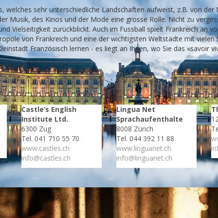
s, welches sehr unterschiedliche Landschaften aufweist, z.B. von der
der Musik, des Kinos und der Mode eine grosse Rolle. Nicht zu verges
und Vielseitigkeit zurückblickt. Auch im Fussball spielt Frankreich an v
opole von Frankreich und eine der wichtigsten Weltstädte mit vielen 
leinstadt Französisch lernen - es liegt an Ihnen, wo Sie das «savoir 
Castle’s English
Lingua Net
T
Institute Ltd.
Sprachaufenthalte
1
6300 Zug
8008 Zürich
Te
Tel. 041 710 55 70
Tel. 044 392 11 88
ww
www.castles.ch
www.linguanet.ch
in
info@castles.ch
info@linguanet.ch