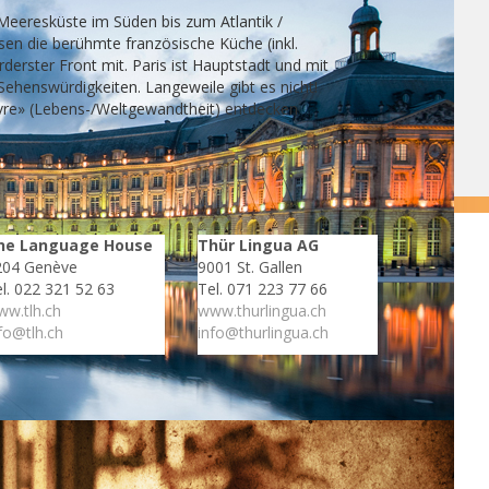
 Meeresküste im Süden bis zum Atlantik /
sen die berühmte französische Küche (inkl.
orderster Front mit. Paris ist Hauptstadt und mit
Sehenswürdigkeiten. Langeweile gibt es nicht!
vivre» (Lebens-/Weltgewandtheit) entdecken
he Language House
Thür Lingua AG
204 Genève
9001 St. Gallen
l. 022 321 52 63
Tel. 071 223 77 66
w.tlh.ch
www.thurlingua.ch
fo@tlh.ch
info@thurlingua.ch